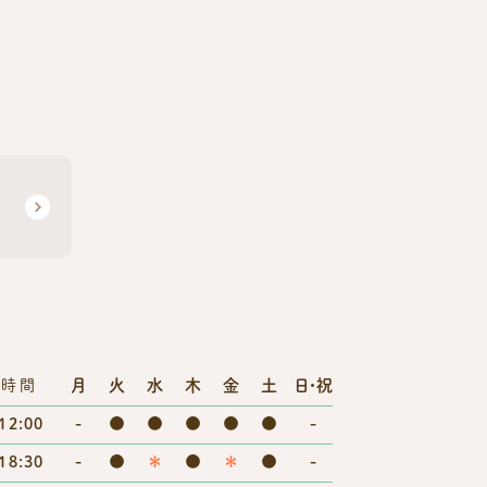
月
火
水
木
金
土
日・祝
療時間
-
●
●
●
●
●
-
12:00
-
●
＊
●
＊
●
-
18:30