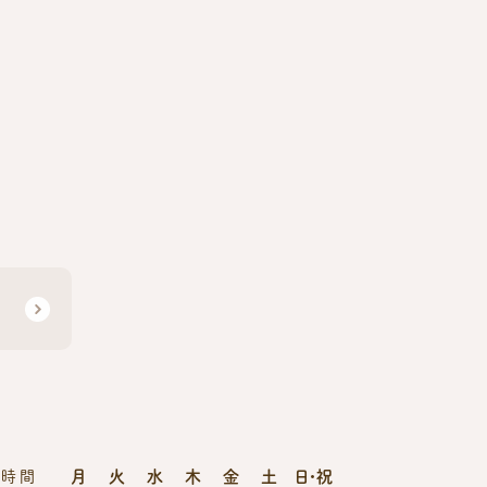
月
火
水
木
金
土
日・祝
療時間