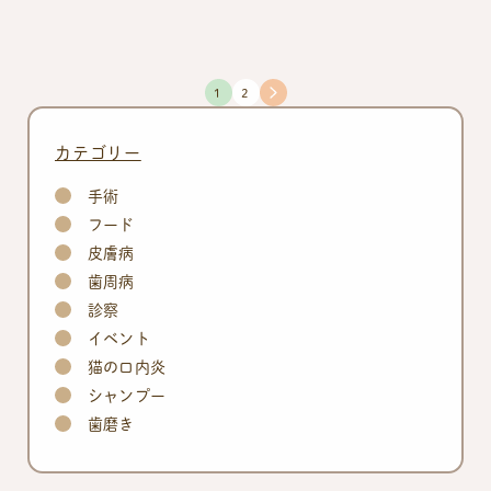
投
1
2
稿
カテゴリー
ナ
ビ
手術
ゲ
フード
ー
皮膚病
シ
歯周病
ョ
診察
ン
イベント
猫の口内炎
シャンプー
歯磨き