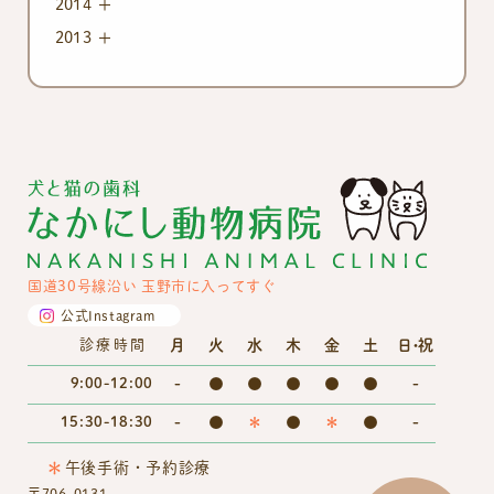
2014
2013
国道30号線沿い 玉野市に入ってすぐ
公式Instagram
月
火
水
木
金
土
日・祝
診療時間
9:00-12:00
-
●
●
●
●
●
-
15:30-18:30
-
●
＊
●
＊
●
-
＊
午後手術・予約診療
〒706-0131