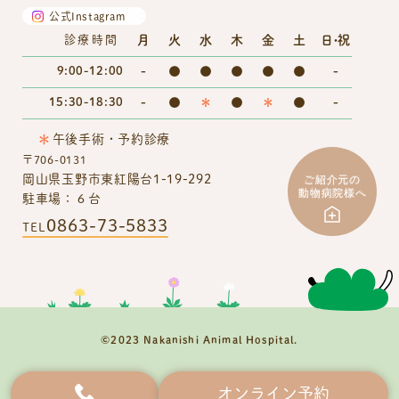
公式Instagram
月
火
水
木
金
土
日・祝
診療時間
9:00-12:00
-
●
●
●
●
●
-
15:30-18:30
-
●
＊
●
＊
●
-
＊
午後手術・予約診療
〒706-0131
岡山県玉野市東紅陽台1-19-292
駐車場：６台
0863-73-5833
TEL
©2023 Nakanishi Animal Hospital.
オンライン予約