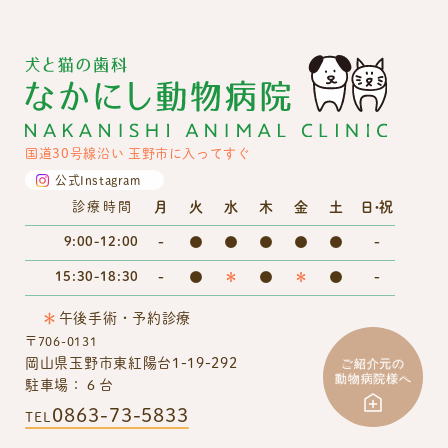
国道30号線沿い 玉野市に入ってすぐ
公式Instagram
月
火
水
木
金
土
日・祝
診療時間
9:00-12:00
-
●
●
●
●
●
-
15:30-18:30
-
●
＊
●
＊
●
-
＊
午後手術・予約診療
〒706-0131
岡山県玉野市東紅陽台1-19-292
駐車場：６台
0863-73-5833
TEL