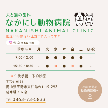
国道30号線沿い 玉野市に入ってすぐ
公式Instagram
月
火
水
木
金
土
日・祝
診療時間
9:00-12:00
-
●
●
●
●
●
-
15:30-18:30
-
●
＊
●
＊
●
-
＊
午後手術・予約診療
〒706-0131
岡山県玉野市東紅陽台1-19-292
駐車場：６台
0863-73-5833
TEL