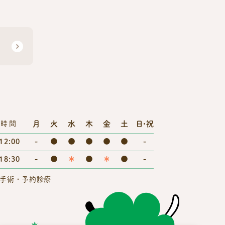
月
火
水
木
金
土
日・祝
療時間
-
●
●
●
●
●
-
12:00
-
●
＊
●
＊
●
-
18:30
手術・予約診療